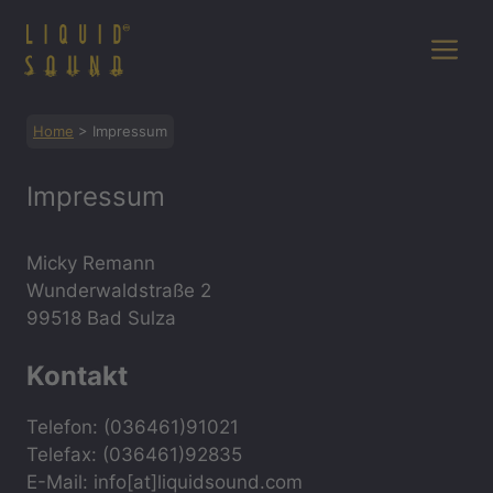
Zum
Inhalt
Me
springen
Home
>
Impressum
Impressum
Micky Remann
Wunderwaldstraße 2
99518 Bad Sulza
Kontakt
Telefon: (036461)91021
Telefax: (036461)92835
E-Mail: info[at]liquidsound.com